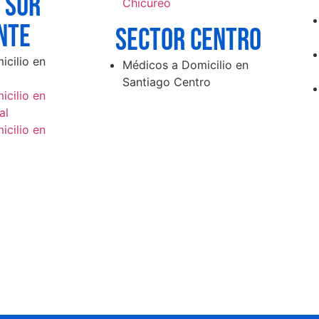
 sur
Chicureo
nte
SECTOR CENTRO
cilio en
Médicos a Domicilio en
Santiago Centro
cilio en
al
cilio en