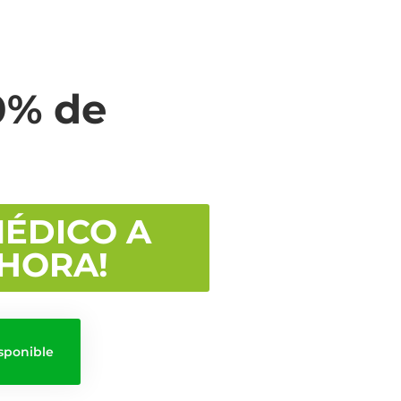
0% de
MÉDICO A
AHORA!
sponible