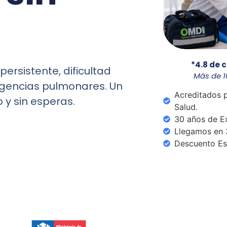
*4.8 de 
ersistente, dificultad
Más de 1
urgencias pulmonares. Un
Acreditados p
o y sin esperas.
Salud.
30 años de Ex
Llegamos en 
Descuento Es