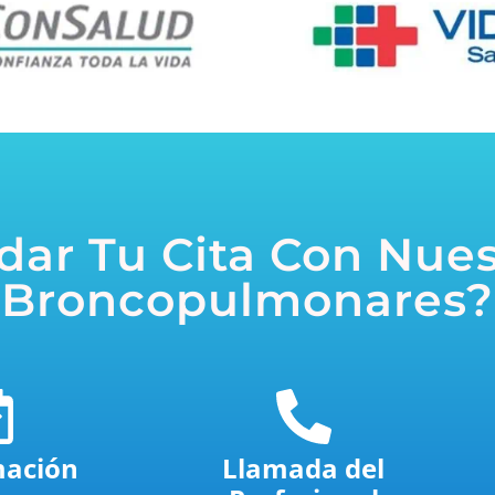
ar Tu Cita Con Nues
Broncopulmonares?
mación
Llamada del