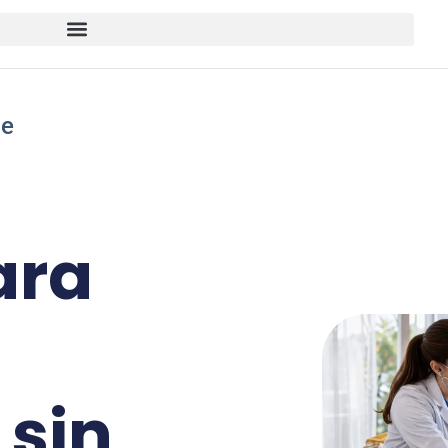
le
ara
 sin